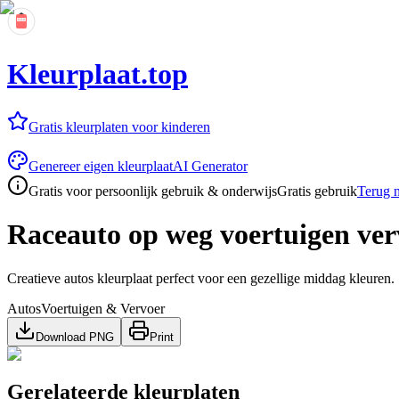
Kleurplaat.top
Gratis kleurplaten voor kinderen
Genereer eigen kleurplaat
AI Generator
Gratis voor persoonlijk gebruik & onderwijs
Gratis gebruik
Terug n
Raceauto op weg voertuigen ver
Creatieve autos kleurplaat perfect voor een gezellige middag kleuren.
Autos
Voertuigen & Vervoer
Download PNG
Print
Gerelateerde kleurplaten