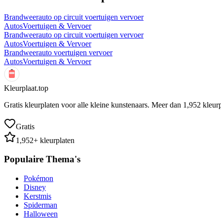
Brandweerauto op circuit voertuigen vervoer
Autos
Voertuigen & Vervoer
Brandweerauto op circuit voertuigen vervoer
Autos
Voertuigen & Vervoer
Brandweerauto voertuigen vervoer
Autos
Voertuigen & Vervoer
Kleurplaat.top
Gratis kleurplaten voor alle kleine kunstenaars. Meer dan
1,952
kleurp
Gratis
1,952
+ kleurplaten
Populaire Thema's
Pokémon
Disney
Kerstmis
Spiderman
Halloween