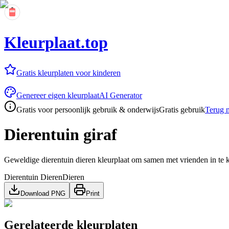
Kleurplaat.top
Gratis kleurplaten voor kinderen
Genereer eigen kleurplaat
AI Generator
Gratis voor persoonlijk gebruik & onderwijs
Gratis gebruik
Terug n
Dierentuin giraf
Geweldige dierentuin dieren kleurplaat om samen met vrienden in te k
Dierentuin Dieren
Dieren
Download PNG
Print
Gerelateerde kleurplaten