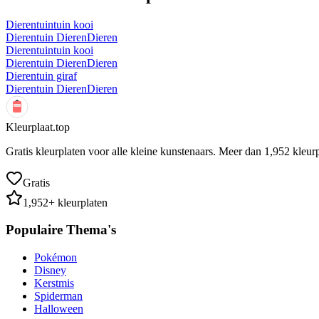
Dierentuintuin kooi
Dierentuin Dieren
Dieren
Dierentuintuin kooi
Dierentuin Dieren
Dieren
Dierentuin giraf
Dierentuin Dieren
Dieren
Kleurplaat.top
Gratis kleurplaten voor alle kleine kunstenaars. Meer dan
1,952
kleurp
Gratis
1,952
+ kleurplaten
Populaire Thema's
Pokémon
Disney
Kerstmis
Spiderman
Halloween