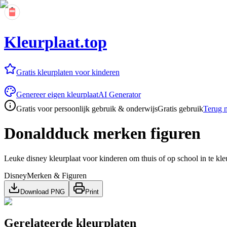
Kleurplaat.top
Gratis kleurplaten voor kinderen
Genereer eigen kleurplaat
AI Generator
Gratis voor persoonlijk gebruik & onderwijs
Gratis gebruik
Terug n
Donaldduck merken figuren
Leuke disney kleurplaat voor kinderen om thuis of op school in te kle
Disney
Merken & Figuren
Download PNG
Print
Gerelateerde kleurplaten