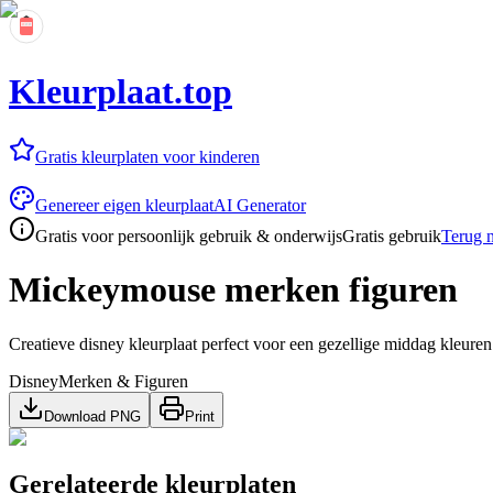
Kleurplaat.top
Gratis kleurplaten voor kinderen
Genereer eigen kleurplaat
AI Generator
Gratis voor persoonlijk gebruik & onderwijs
Gratis gebruik
Terug n
Mickeymouse merken figuren
Creatieve disney kleurplaat perfect voor een gezellige middag kleuren
Disney
Merken & Figuren
Download PNG
Print
Gerelateerde kleurplaten