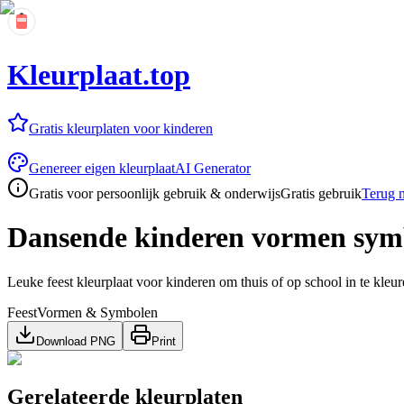
Kleurplaat.top
Gratis kleurplaten voor kinderen
Genereer eigen kleurplaat
AI Generator
Gratis voor persoonlijk gebruik & onderwijs
Gratis gebruik
Terug n
Dansende kinderen vormen sym
Leuke feest kleurplaat voor kinderen om thuis of op school in te kleur
Feest
Vormen & Symbolen
Download PNG
Print
Gerelateerde kleurplaten