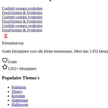
Confetti vormen symbolen
Feest
Vormen & Symbolen
Confetti vormen symbolen
Feest
Vormen & Symbolen
Confetti vormen symbolen
Feest
Vormen & Symbolen
Kleurplaat.top
Gratis kleurplaten voor alle kleine kunstenaars. Meer dan
1,952
kleurp
Gratis
1,952
+ kleurplaten
Populaire Thema's
Pokémon
Disney
Kerstmis
Spiderman
Halloween