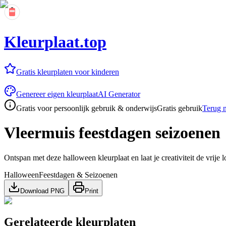
Kleurplaat.top
Gratis kleurplaten voor kinderen
Genereer eigen kleurplaat
AI Generator
Gratis voor persoonlijk gebruik & onderwijs
Gratis gebruik
Terug n
Vleermuis feestdagen seizoenen
Ontspan met deze halloween kleurplaat en laat je creativiteit de vrije l
Halloween
Feestdagen & Seizoenen
Download PNG
Print
Gerelateerde kleurplaten