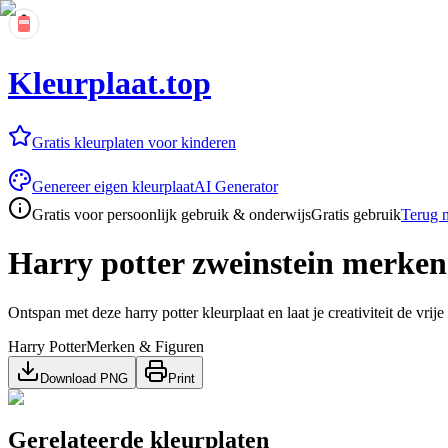
Kleurplaat.top
Gratis kleurplaten voor kinderen
Genereer eigen kleurplaat
AI Generator
Gratis voor persoonlijk gebruik & onderwijs
Gratis gebruik
Terug n
Harry potter zweinstein merken
Ontspan met deze harry potter kleurplaat en laat je creativiteit de vrije
Harry Potter
Merken & Figuren
Download PNG
Print
Gerelateerde kleurplaten