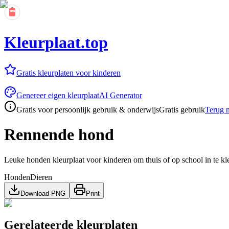
Kleurplaat.top
Gratis kleurplaten voor kinderen
Genereer eigen kleurplaat
AI Generator
Gratis voor persoonlijk gebruik & onderwijs
Gratis gebruik
Terug n
Rennende hond
Leuke honden kleurplaat voor kinderen om thuis of op school in te kl
Honden
Dieren
Download PNG
Print
Gerelateerde kleurplaten