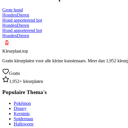
Grote hond
Honden
Dieren
Hond apporterend bot
Honden
Dieren
Hond apporterend bot
Honden
Dieren
Kleurplaat.top
Gratis kleurplaten voor alle kleine kunstenaars. Meer dan
1,952
kleurp
Gratis
1,952
+ kleurplaten
Populaire Thema's
Pokémon
Disney
Kerstmis
Spiderman
Halloween