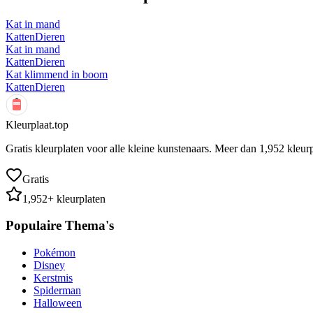
Kat in mand
Katten
Dieren
Kat in mand
Katten
Dieren
Kat klimmend in boom
Katten
Dieren
Kleurplaat.top
Gratis kleurplaten voor alle kleine kunstenaars. Meer dan
1,952
kleurp
Gratis
1,952
+ kleurplaten
Populaire Thema's
Pokémon
Disney
Kerstmis
Spiderman
Halloween