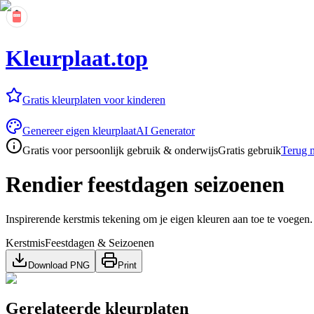
Kleurplaat.top
Gratis kleurplaten voor kinderen
Genereer eigen kleurplaat
AI Generator
Gratis voor persoonlijk gebruik & onderwijs
Gratis gebruik
Terug n
Rendier feestdagen seizoenen
Inspirerende kerstmis tekening om je eigen kleuren aan toe te voegen.
Kerstmis
Feestdagen & Seizoenen
Download PNG
Print
Gerelateerde kleurplaten