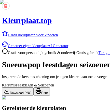
Kleurplaat.top
Gratis kleurplaten voor kinderen
Genereer eigen kleurplaat
AI Generator
Gratis voor persoonlijk gebruik & onderwijs
Gratis gebruik
Terug n
Sneeuwpop feestdagen seizoene
Inspirerende kerstmis tekening om je eigen kleuren aan toe te voegen.
Kerstmis
Feestdagen & Seizoenen
Download PNG
Print
Gerelateerde kleurplaten