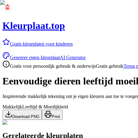
Kleurplaat.top
Gratis kleurplaten voor kinderen
Genereer eigen kleurplaat
AI Generator
Gratis voor persoonlijk gebruik & onderwijs
Gratis gebruik
Terug n
Eenvoudige dieren leeftijd moei
Inspirerende makkelijk tekening om je eigen kleuren aan toe te voege
Makkelijk
Leeftijd & Moeilijkheid
Download PNG
Print
Gerelateerde kleurplaten