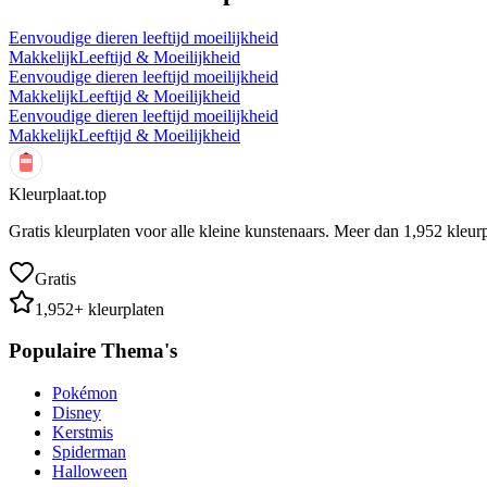
Eenvoudige dieren leeftijd moeilijkheid
Makkelijk
Leeftijd & Moeilijkheid
Eenvoudige dieren leeftijd moeilijkheid
Makkelijk
Leeftijd & Moeilijkheid
Eenvoudige dieren leeftijd moeilijkheid
Makkelijk
Leeftijd & Moeilijkheid
Kleurplaat.top
Gratis kleurplaten voor alle kleine kunstenaars. Meer dan
1,952
kleurp
Gratis
1,952
+ kleurplaten
Populaire Thema's
Pokémon
Disney
Kerstmis
Spiderman
Halloween