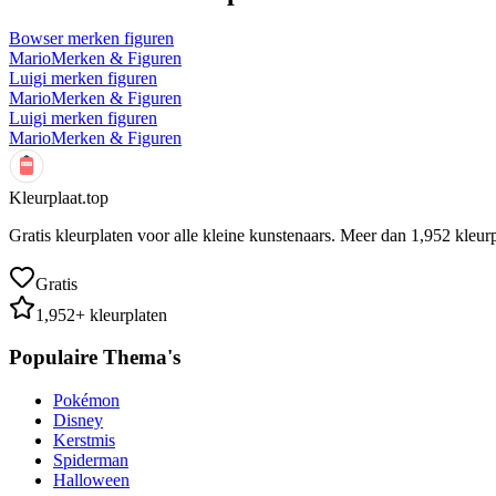
Bowser merken figuren
Mario
Merken & Figuren
Luigi merken figuren
Mario
Merken & Figuren
Luigi merken figuren
Mario
Merken & Figuren
Kleurplaat.top
Gratis kleurplaten voor alle kleine kunstenaars. Meer dan
1,952
kleurp
Gratis
1,952
+ kleurplaten
Populaire Thema's
Pokémon
Disney
Kerstmis
Spiderman
Halloween