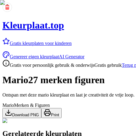
Kleurplaat.top
Gratis kleurplaten voor kinderen
Genereer eigen kleurplaat
AI Generator
Gratis voor persoonlijk gebruik & onderwijs
Gratis gebruik
Terug n
Mario27 merken figuren
Ontspan met deze mario kleurplaat en laat je creativiteit de vrije loop.
Mario
Merken & Figuren
Download PNG
Print
Gerelateerde kleurplaten