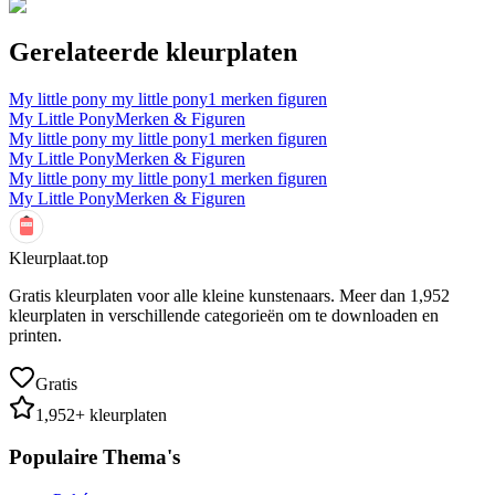
Gerelateerde kleurplaten
My little pony my little pony1 merken figuren
My Little Pony
Merken & Figuren
My little pony my little pony1 merken figuren
My Little Pony
Merken & Figuren
My little pony my little pony1 merken figuren
My Little Pony
Merken & Figuren
Kleurplaat.top
Gratis kleurplaten voor alle kleine kunstenaars. Meer dan
1,952
kleurplaten in verschillende categorieën om te downloaden en
printen.
Gratis
1,952
+ kleurplaten
Populaire Thema's