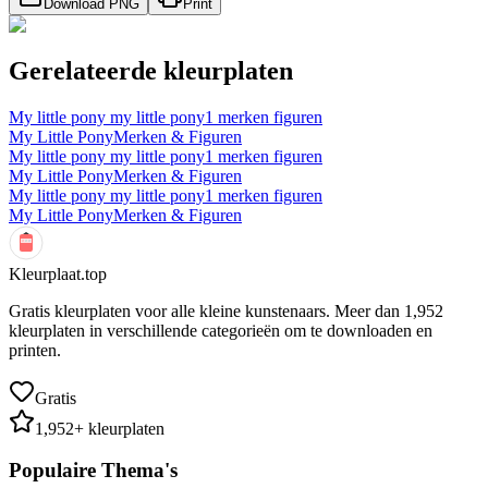
Download PNG
Print
Gerelateerde kleurplaten
My little pony my little pony1 merken figuren
My Little Pony
Merken & Figuren
My little pony my little pony1 merken figuren
My Little Pony
Merken & Figuren
My little pony my little pony1 merken figuren
My Little Pony
Merken & Figuren
Kleurplaat.top
Gratis kleurplaten voor alle kleine kunstenaars. Meer dan
1,952
kleurplaten in verschillende categorieën om te downloaden en
printen.
Gratis
1,952
+ kleurplaten
Populaire Thema's