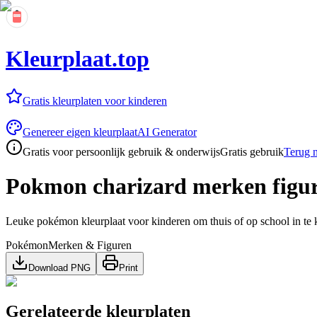
Kleurplaat.top
Gratis kleurplaten voor kinderen
Genereer eigen kleurplaat
AI Generator
Gratis voor persoonlijk gebruik & onderwijs
Gratis gebruik
Terug n
Pokmon charizard merken figu
Leuke pokémon kleurplaat voor kinderen om thuis of op school in te 
Pokémon
Merken & Figuren
Download PNG
Print
Gerelateerde kleurplaten