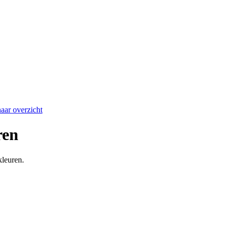
aar overzicht
ren
kleuren.