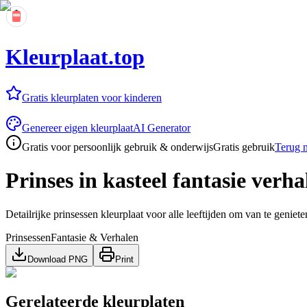
Kleurplaat.top
Gratis kleurplaten voor kinderen
Genereer eigen kleurplaat
AI Generator
Gratis voor persoonlijk gebruik & onderwijs
Gratis gebruik
Terug n
Prinses in kasteel fantasie verha
Detailrijke prinsessen kleurplaat voor alle leeftijden om van te geniete
Prinsessen
Fantasie & Verhalen
Download PNG
Print
Gerelateerde kleurplaten