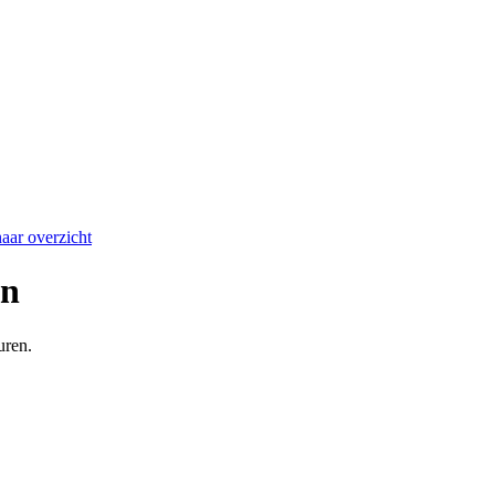
aar overzicht
en
uren.