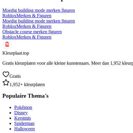
Moedig building mode merken figuren
Roblox
Merken & Figuren
Moedig building mode merken figuren
Roblox
Merken & Figuren
Obstacle course merken figuren
Roblox
Merken & Figuren
Kleurplaat.top
Gratis kleurplaten voor alle kleine kunstenaars. Meer dan
1,952
kleurp
Gratis
1,952
+ kleurplaten
Populaire Thema's
Pokémon
Disney
Kerstmis
Spiderman
Halloween