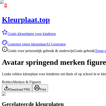
Kleurplaat.top
Gratis kleurplaten voor kinderen
Genereer eigen kleurplaat
AI Generator
Gratis voor persoonlijk gebruik & onderwijs
Gratis gebruik
Terug n
Avatar springend merken figur
Leuke roblox kleurplaat voor kinderen om thuis of op school in te kle
Roblox
Merken & Figuren
Download PNG
Print
Gerelateerde kleurplaten