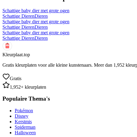
Schattige baby dier met grote ogen
Schattige Dieren
Dieren
Schattige baby dier met grote ogen
Schattige Dieren
Dieren
Schattige baby dier met grote ogen
Schattige Dieren
Dieren
Kleurplaat.top
Gratis kleurplaten voor alle kleine kunstenaars. Meer dan
1,952
kleurp
Gratis
1,952
+ kleurplaten
Populaire Thema's
Pokémon
Disney
Kerstmis
Spiderman
Halloween