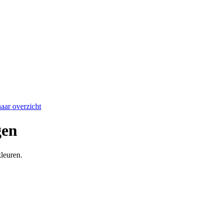
aar overzicht
gen
kleuren.