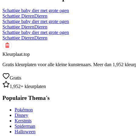
Schattige baby dier met grote ogen
Schattige Dieren
Dieren
Schattige baby dier met grote ogen
Schattige Dieren
Dieren
Schattige baby dier met grote ogen
Schattige Dieren
Dieren
Kleurplaat.top
Gratis kleurplaten voor alle kleine kunstenaars. Meer dan
1,952
kleurp
Gratis
1,952
+ kleurplaten
Populaire Thema's
Pokémon
Disney
Kerstmis
Spiderman
Halloween