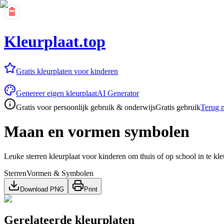
Kleurplaat.top
Gratis kleurplaten voor kinderen
Genereer eigen kleurplaat
AI Generator
Gratis voor persoonlijk gebruik & onderwijs
Gratis gebruik
Terug n
Maan en vormen symbolen
Leuke sterren kleurplaat voor kinderen om thuis of op school in te kle
Sterren
Vormen & Symbolen
Download PNG
Print
Gerelateerde kleurplaten