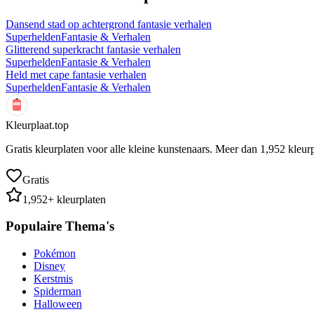
Dansend stad op achtergrond fantasie verhalen
Superhelden
Fantasie & Verhalen
Glitterend superkracht fantasie verhalen
Superhelden
Fantasie & Verhalen
Held met cape fantasie verhalen
Superhelden
Fantasie & Verhalen
Kleurplaat.top
Gratis kleurplaten voor alle kleine kunstenaars. Meer dan
1,952
kleurp
Gratis
1,952
+ kleurplaten
Populaire Thema's
Pokémon
Disney
Kerstmis
Spiderman
Halloween