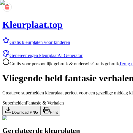
Kleurplaat.top
Gratis kleurplaten voor kinderen
Genereer eigen kleurplaat
AI Generator
Gratis voor persoonlijk gebruik & onderwijs
Gratis gebruik
Terug n
Vliegende held fantasie verhale
Creatieve superhelden kleurplaat perfect voor een gezellige middag kl
Superhelden
Fantasie & Verhalen
Download PNG
Print
Gerelateerde kleurplaten