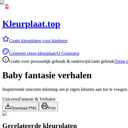
Kleurplaat.top
Gratis kleurplaten voor kinderen
Genereer eigen kleurplaat
AI Generator
Gratis voor persoonlijk gebruik & onderwijs
Gratis gebruik
Terug n
Baby fantasie verhalen
Inspirerende unicorns tekening om je eigen kleuren aan toe te voegen.
Unicorns
Fantasie & Verhalen
Download PNG
Print
Gerelateerde kleurplaten