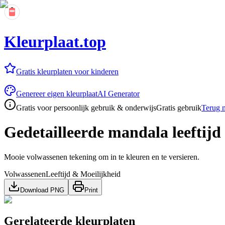
Kleurplaat.top
Gratis kleurplaten voor kinderen
Genereer eigen kleurplaat
AI Generator
Gratis voor persoonlijk gebruik & onderwijs
Gratis gebruik
Terug n
Gedetailleerde mandala leeftijd
Mooie volwassenen tekening om in te kleuren en te versieren.
Volwassenen
Leeftijd & Moeilijkheid
Download PNG
Print
Gerelateerde kleurplaten