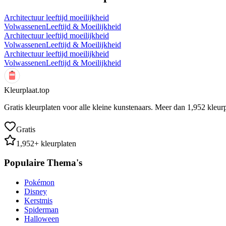
Architectuur leeftijd moeilijkheid
Volwassenen
Leeftijd & Moeilijkheid
Architectuur leeftijd moeilijkheid
Volwassenen
Leeftijd & Moeilijkheid
Architectuur leeftijd moeilijkheid
Volwassenen
Leeftijd & Moeilijkheid
Kleurplaat.top
Gratis kleurplaten voor alle kleine kunstenaars. Meer dan
1,952
kleurp
Gratis
1,952
+ kleurplaten
Populaire Thema's
Pokémon
Disney
Kerstmis
Spiderman
Halloween