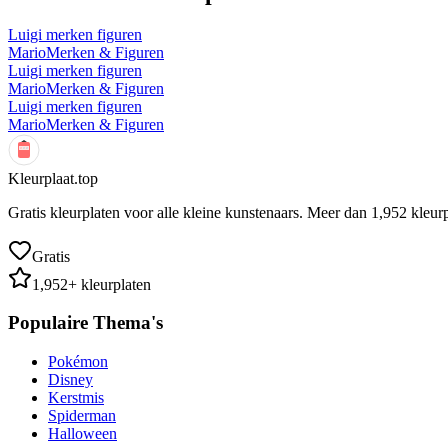
Luigi merken figuren
Mario
Merken & Figuren
Luigi merken figuren
Mario
Merken & Figuren
Luigi merken figuren
Mario
Merken & Figuren
Kleurplaat.top
Gratis kleurplaten voor alle kleine kunstenaars. Meer dan
1,952
kleurp
Gratis
1,952
+ kleurplaten
Populaire Thema's
Pokémon
Disney
Kerstmis
Spiderman
Halloween