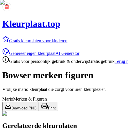
Kleurplaat.top
Gratis kleurplaten voor kinderen
Genereer eigen kleurplaat
AI Generator
Gratis voor persoonlijk gebruik & onderwijs
Gratis gebruik
Terug n
Bowser merken figuren
Vrolijke mario kleurplaat die zorgt voor uren kleurplezier.
Mario
Merken & Figuren
Download PNG
Print
Gerelateerde kleurplaten