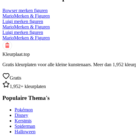
Bowser merken figuren
Mario
Merken & Figuren
Luigi merken figuren
Mario
Merken & Figuren
Luigi merken figuren
Mario
Merken & Figuren
Kleurplaat.top
Gratis kleurplaten voor alle kleine kunstenaars. Meer dan
1,952
kleurp
Gratis
1,952
+ kleurplaten
Populaire Thema's
Pokémon
Disney
Kerstmis
Spiderman
Halloween