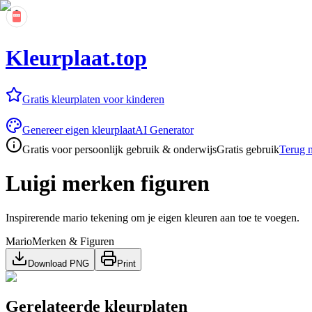
Kleurplaat.top
Gratis kleurplaten voor kinderen
Genereer eigen kleurplaat
AI Generator
Gratis voor persoonlijk gebruik & onderwijs
Gratis gebruik
Terug n
Luigi merken figuren
Inspirerende mario tekening om je eigen kleuren aan toe te voegen.
Mario
Merken & Figuren
Download PNG
Print
Gerelateerde kleurplaten